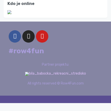
Kdo je online
#row4fun
Partner projektu:
All rights reserved © Row4Fun.com