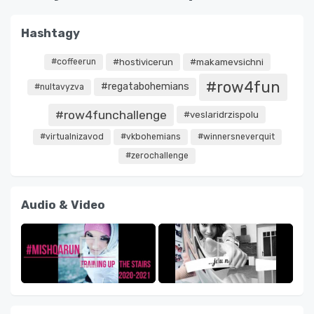
Hashtagy
#coffeerun
#hostivicerun
#makamevsichni
#row4fun
#regatabohemians
#nultavyzva
#row4funchallenge
#veslaridrzispolu
#virtualnizavod
#vkbohemians
#winnersneverquit
#zerochallenge
Audio & Video