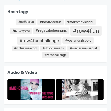
Hashtagy
#coffeerun
#hostivicerun
#makamevsichni
#row4fun
#regatabohemians
#nultavyzva
#row4funchallenge
#veslaridrzispolu
#virtualnizavod
#vkbohemians
#winnersneverquit
#zerochallenge
Audio & Video