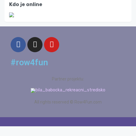
Kdo je online
#row4fun
Partner projektu:
All rights reserved © Row4Fun.com