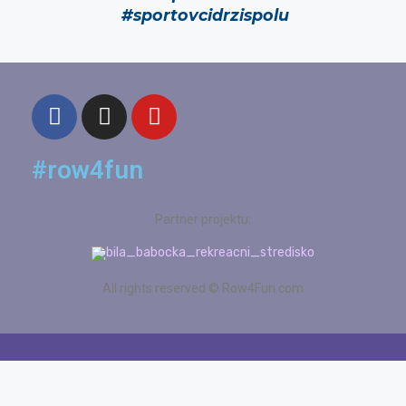
#sportovcidrzispolu
#row4fun
Partner projektu:
All rights reserved © Row4Fun.com