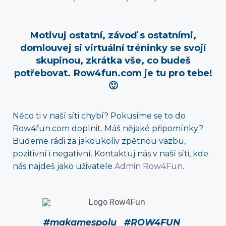
Motivuj ostatní, závoď s ostatními,
domlouvej si virtuální tréninky se svojí
skupinou, zkrátka vše, co budeš
potřebovat. Row4fun.com je tu pro tebe!
🙂
Něco ti v naší síti chybí? Pokusíme se to do
Row4fun.com doplnit. Máš nějaké připomínky?
Budeme rádi za jakoukoliv zpětnou vazbu,
pozitivní i negativní. Kontaktuj nás v naší síti, kde
nás najdeš jako uživatele
Admin Row4Fun
.
#makamespolu #ROW4FUN