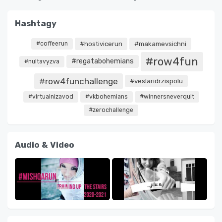
Hashtagy
#coffeerun
#hostivicerun
#makamevsichni
#row4fun
#regatabohemians
#nultavyzva
#row4funchallenge
#veslaridrzispolu
#virtualnizavod
#vkbohemians
#winnersneverquit
#zerochallenge
Audio & Video