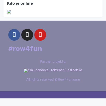
Kdo je online
#row4fun
Partner projektu:
All rights reserved © Row4Fun.com