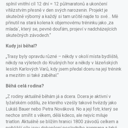
splnil vnitřní cíl 12 dní = 12 půlmaratonů a ukončení
vítězstvím přesně v den svých narozenin. Projekt je
skutečně výborný a každý si tam určitě najde to své… Mě
přinutil na stará kolena k objemovému tréninku jako ,za
mlada´, který se, pevně doufám, projeví v nadcházejících
skutečných závodech.“
Kudy jsi běhal?
„Trasy byly opravdu různé – někdy v okolí místa bydliště,
někdy na výletech do Krušných hor a někdy v lázeňských
lesích Karlových Varů, kdy jsem předal dceru na její trénink
a mezitím si také zaběhal.“
Běhá celá rodina?
„Z rodiny aktuálně běhám já a dcera. Dcera je aktivní v
lyžařském oddílu, ze kterého vzešly takové hvězdy jako
Lukáš Bauer nebo Petra Nováková. No a její fotr, který se
nechce smířit s věkem, dělá kdeco, ale nejvíc miluje
triatlon. Aktuálně se blížím hranici 1800 závodů celkem a
nejbližší cíle jsou dokončení posledního ironmana a také