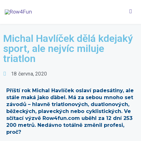
Michal Havlíček dělá kdejaký
sport, ale nejvíc miluje
triatlon
18 června, 2020
Příští rok Michal Havlíček oslaví padesátiny, ale
stále maká jako ďábel. Má za sebou mnoho set
závodů – hlavně triatlonových, duatlonových,
běžeckých, plaveckých nebo cyklistických. Ve
sčítací výzvě Row4fun.com uběhl za 12 dní 253
200 metrů. Nedávno totálně změnil profesi,
proč?