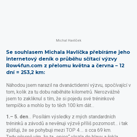
Michal Havlíček
Se souhlasem Michala Havlíčka přebíráme jeho
internetový deník o průběhu sčítací výzvy
Row4fun.com z přelomu května a června – 12
dní = 253,2 km:
Náhodou jsem narazil na dvanáctidenní výzvu, spočívající v
tom, kolik za tu dobu naběháte kilometrů. Nerozvážně
jsem to zakliknul s tím, že si pojedu své tréninkové
tempíčko a mohlo by to těch 100 km dát…
1.– 5. den
… Posílám výsledky z mých standardních
tréninků a závodů a nevěnuji výzvě příliš pozornost… i tak
zjišťuji, že se pohybuji mezi TOP 4…. s cca 69 km.
Tady přesně vím, že ta „opice“ vlezla do hlavy a řekla