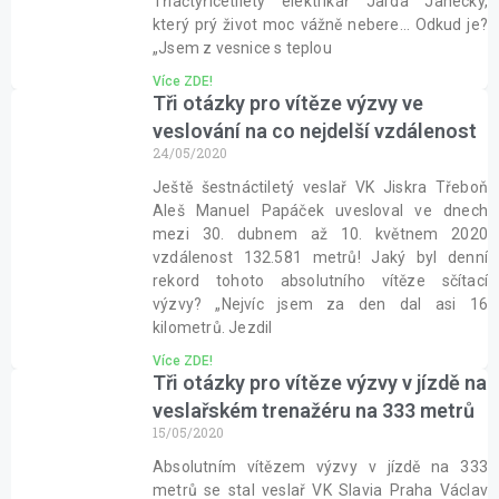
Třiačtyřicetiletý elektrikář Jarda Janecký,
který prý život moc vážně nebere… Odkud je?
„Jsem z vesnice s teplou
Více ZDE!
Tři otázky pro vítěze výzvy ve
veslování na co nejdelší vzdálenost
24/05/2020
Ještě šestnáctiletý veslař VK Jiskra Třeboň
Aleš Manuel Papáček uvesloval ve dnech
mezi 30. dubnem až 10. květnem 2020
vzdálenost 132.581 metrů! Jaký byl denní
rekord tohoto absolutního vítěze sčítací
výzvy? „Nejvíc jsem za den dal asi 16
kilometrů. Jezdil
Více ZDE!
Tři otázky pro vítěze výzvy v jízdě na
veslařském trenažéru na 333 metrů
15/05/2020
Absolutním vítězem výzvy v jízdě na 333
metrů se stal veslař VK Slavia Praha Václav