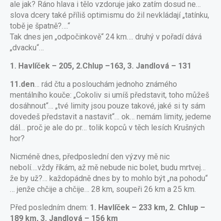
ale jak? Ráno hlava i tělo vzdoruje jako zatím dosud ne…
slova dcery také příliš optimismu do žil nevkládají „tatínku,
tobě je špatně?….“
Tak dnes jen „odpočinkově“ 24 km…. druhý v pořadí dává
„dvacku“…
1. Havlíček – 205, 2.Chlup –163, 3. Jandlová – 131
11.den
… rád čtu a poslouchám jednoho známého
mentálního kouče: „Cokoliv si umíš představit, toho můžeš
dosáhnout“… „tvé limity jsou pouze takové, jaké si ty sám
dovedeš představit a nastavit“… ok… nemám limity, jedeme
dál… proč je ale do pr… tolik kopců v těch lesích Krušných
hor?
Nicméně dnes, předposlední den výzvy mě nic
nebolí….vždy říkám, až mě nebude nic bolet, budu mrtvej…
že by už?… každopádně dnes by to mohlo být „na pohodu“
… jenže chčije a chčije… 28 km, soupeři 26 km a 25 km.
Před posledním dnem:
1. Havlíček – 233 km, 2. Chlup –
189 km, 3. Jandlová – 156 km