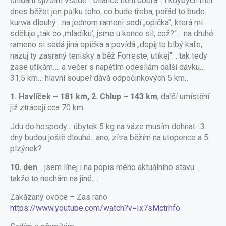
snídani sjíždím vsedě… bilance není dobrá… i kdybych měl
dnes běžet jen půlku toho, co bude třeba, pořád to bude
kurwa dlouhý….na jednom rameni sedí „opička“, která mi
sděluje „tak co ,mladíku’, jsme u konce sil, což?“… na druhé
rameno si sedá jiná opička a povídá „dopij to blbý kafe,
nazuj ty zasraný tenisky a běž Forreste, utíkej“… tak tedy
zase utíkám…. a večer s napětím odesílám další dávku…
31,5 km… hlavní soupeř dává odpočinkových 5 km…
1. Havlíček – 181 km, 2. Chlup – 143 km
, další umístění
již ztrácejí cca 70 km
Jdu do hospody… úbytek 5 kg na váze musím dohnat…3
dny budou ještě dlouhé…ano, zítra běžím na utopence a 5
plzýnek?
10. den
… jsem línej i na popis mého aktuálního stavu…
takže to nechám na jiné….
Zakázaný ovoce – Zas ráno
https://www.youtube.com/watch?v=Ix7sMctrhfo