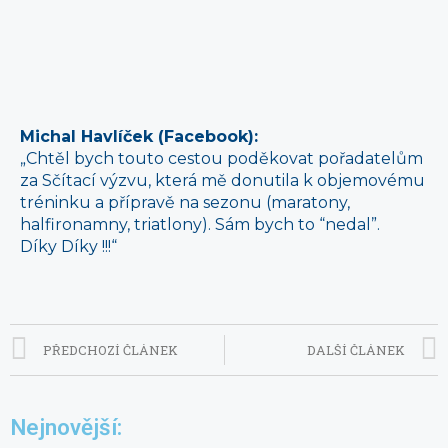
Michal Havlíček (Facebook):
„Chtěl bych touto cestou poděkovat pořadatelům
za Sčítací výzvu, která mě donutila k objemovému
tréninku a přípravě na sezonu (maratony,
halfironamny, triatlony). Sám bych to “nedal”.
Díky Díky !!!“
PŘEDCHOZÍ ČLÁNEK
DALŠÍ ČLÁNEK
Nejnovější: