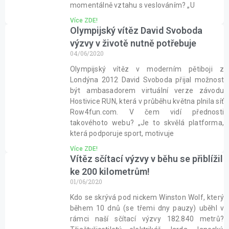
momentálně vztahu s veslováním? „U
Více ZDE!
Olympijský vítěz David Svoboda
výzvy v životě nutně potřebuje
04/06/2020
Olympijský vítěz v moderním pětiboji z
Londýna 2012 David Svoboda přijal možnost
být ambasadorem virtuální verze závodu
Hostivice RUN, která v průběhu května plnila síť
Row4fun.com. V čem vidí přednosti
takovéhoto webu? „Je to skvělá platforma,
která podporuje sport, motivuje
Více ZDE!
Vítěz sčítací výzvy v běhu se přiblížil
ke 200 kilometrům!
01/06/2020
Kdo se skrývá pod nickem Winston Wolf, který
během 10 dnů (se třemi dny pauzy) uběhl v
rámci naší sčítací výzvy 182.840 metrů?