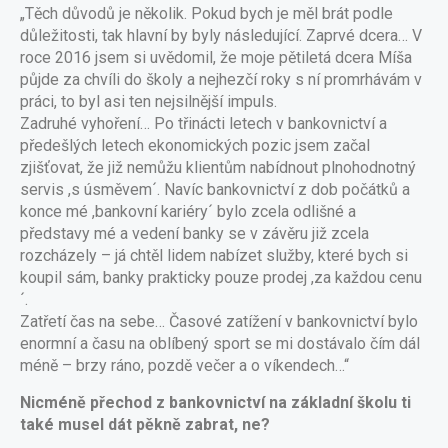
„Těch důvodů je několik. Pokud bych je měl brát podle
důležitosti, tak hlavní by byly následující. Zaprvé dcera… V
roce 2016 jsem si uvědomil, že moje pětiletá dcera Míša
půjde za chvíli do školy a nejhezčí roky s ní promrhávám v
práci, to byl asi ten nejsilnější impuls.
Zadruhé vyhoření… Po třinácti letech v bankovnictví a
předešlých letech ekonomických pozic jsem začal
zjišťovat, že již nemůžu klientům nabídnout plnohodnotný
servis ,s úsměvem´. Navíc bankovnictví z dob počátků a
konce mé ,bankovní kariéry´ bylo zcela odlišné a
představy mé a vedení banky se v závěru již zcela
rozcházely – já chtěl lidem nabízet služby, které bych si
koupil sám, banky prakticky pouze prodej ,za každou cenu
´.
Zatřetí čas na sebe… Časové zatížení v bankovnictví bylo
enormní a času na oblíbený sport se mi dostávalo čím dál
méně – brzy ráno, pozdě večer a o víkendech…“
Nicméně přechod z bankovnictví na základní školu ti
také musel dát pěkně zabrat, ne?