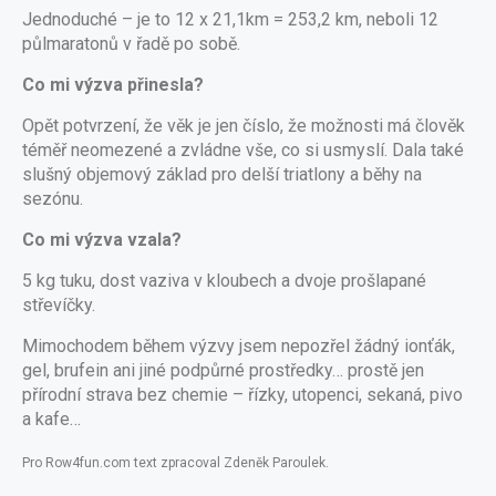
Jednoduché – je to 12 x 21,1km = 253,2 km, neboli 12
půlmaratonů v řadě po sobě.
Co mi výzva přinesla?
Opět potvrzení, že věk je jen číslo, že možnosti má člověk
téměř neomezené a zvládne vše, co si usmyslí. Dala také
slušný objemový základ pro delší triatlony a běhy na
sezónu.
Co mi výzva vzala?
5 kg tuku, dost vaziva v kloubech a dvoje prošlapané
střevíčky.
Mimochodem během výzvy jsem nepozřel žádný ionťák,
gel, brufein ani jiné podpůrné prostředky… prostě jen
přírodní strava bez chemie – řízky, utopenci, sekaná, pivo
a kafe…
Pro Row4fun.com text zpracoval Zdeněk Paroulek.