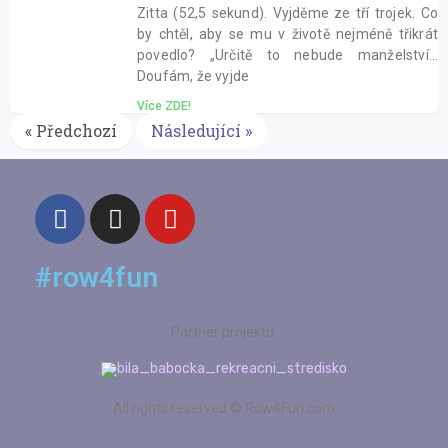
Zitta (52,5 sekund). Vyjděme ze tří trojek. Co
by chtěl, aby se mu v životě nejméně třikrát
povedlo? „Určitě to nebude manželství…
Doufám, že vyjde
Více ZDE!
« Předchozí
Následující »
#row4fun
Partner projektu:
All rights reserved © Row4Fun.com