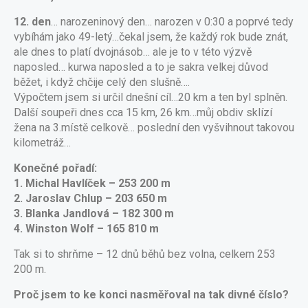
12. den
… narozeninový den… narozen v 0:30 a poprvé tedy
vybíhám jako 49-letý…čekal jsem, že každý rok bude znát,
ale dnes to platí dvojnásob… ale je to v této výzvě
naposled… kurwa naposled a to je sakra velkej důvod
běžet, i když chčije celý den slušně….
Výpočtem jsem si určil dnešní cíl…20 km a ten byl splněn.
Další soupeři dnes cca 15 km, 26 km…můj obdiv sklízí
žena na 3.místě celkově… poslední den vyšvihnout takovou
kilometráž…
Konečné pořadí:
1. Michal Havlíček – 253 200 m
2. Jaroslav Chlup – 203 650 m
3. Blanka Jandlová – 182 300 m
4. Winston Wolf – 165 810 m
Tak si to shrňme – 12 dnů běhů bez volna, celkem 253
200 m.
Proč jsem to ke konci nasměřoval na tak divné číslo?