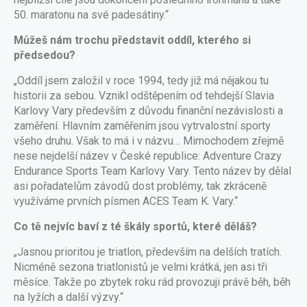
50. maratonu na své padesátiny.“
Můžeš nám trochu představit oddíl, kterého si
předsedou?
„Oddíl jsem založil v roce 1994, tedy již má nějakou tu
historii za sebou. Vznikl odštěpením od tehdejší Slavia
Karlovy Vary především z důvodu finanční nezávislosti a
zaměření. Hlavním zaměřením jsou vytrvalostní sporty
všeho druhu. Však to má i v názvu… Mimochodem zřejmě
nese nejdelší název v České republice: Adventure Crazy
Endurance Sports Team Karlovy Vary. Tento název by dělal
asi pořadatelům závodů dost problémy, tak zkráceně
využíváme prvních písmen ACES Team K. Vary.“
Co tě nejvíc baví z té škály sportů, které děláš?
„Jasnou prioritou je triatlon, především na delších tratích.
Nicméně sezona triatlonistů je velmi krátká, jen asi tři
měsíce. Takže po zbytek roku rád provozuji právě běh, běh
na lyžích a další výzvy.“