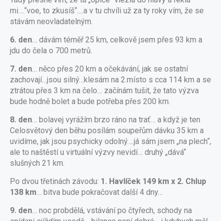
mi….“voe, to zkusíš“….a v tu chvíli už za ty roky vím, že se
stávám neovladatelným.
6. den
… dávám téměř 25 km, celkově jsem přes 93 km a
jdu do čela o 700 metrů.
7. den
… něco přes 20 km a očekávání, jak se ostatní
zachovají…jsou silný…klesám na 2.místo s cca 114 km a se
ztrátou přes 3 km na čelo… začínám tušit, že tato výzva
bude hodně bolet a bude potřeba přes 200 km.
8. den
… bolavej vyrážím brzo ráno na trať… a když je ten
Celosvětový den běhu posílám soupeřům dávku 35 km a
uvidíme, jak jsou psychicky odolný….já sám jsem „na plech“,
ale to naštěstí u virtuální výzvy nevidí… druhý „dává“
slušných 21 km.
Po dvou třetinách závodu:
1. Havlíček 149 km x 2. Chlup
138 km
… bitva bude pokračovat další 4 dny…
9. den
… noc probdělá, vstávání po čtyřech, schody na