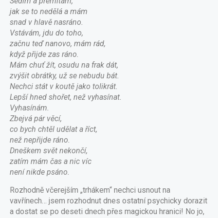
Sedím a přemítám,
jak se to nedělá a mám
snad v hlavě nasráno.
Vstávám, jdu do toho,
začnu teď nanovo, mám rád,
když přijde zas ráno.
Mám chuť žít, osudu na frak dát,
zvýšit obrátky, už se nebudu bát.
Nechci stát v koutě jako tolikrát.
Lepší hned shořet, než vyhasínat.
Vyhasínám.
Zbejvá pár věcí,
co bych chtěl udělat a říct,
než nepřijde ráno.
Dneškem svět nekončí,
zatím mám čas a nic víc
není nikde psáno.
Rozhodně včerejším „trhákem“ nechci usnout na
vavřínech… jsem rozhodnut dnes ostatní psychicky dorazit
a dostat se po deseti dnech přes magickou hranici! No jo,