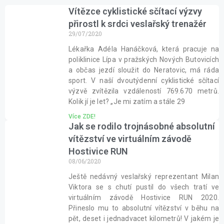
Vítězce cyklistické sčítací výzvy
přirostl k srdci veslařský trenažér
29/07/2020
Lékařka Adéla Hanáčková, která pracuje na
poliklinice Lípa v pražských Nových Butovicích
a občas jezdí sloužit do Neratovic, má ráda
sport. V naší dvoutýdenní cyklistické sčítací
výzvě zvítězila vzdáleností 769.670 metrů.
Kolik jí je let? „Je mi zatím a stále 29
Více ZDE!
Jak se rodilo trojnásobné absolutní
vítězství ve virtuálním závodě
Hostivice RUN
08/06/2020
Ještě nedávný veslařský reprezentant Milan
Viktora se s chutí pustil do všech tratí ve
virtuálním závodě Hostivice RUN 2020.
Přineslo mu to absolutní vítězství v běhu na
pět, deset i jednadvacet kilometrů! V jakém je