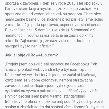
sportu a k závodění. Hájek se v roce 2013 stal obcí roku v
Karlovarském kraji a myslím si, že zcela po zásluze – i
sport zde má od vedení obce velkou podporu. Obec sice
nemá žádné běžné ulice, nicméně před pár lety jsme jedno
z míst, kde žije parta sportovců, pojmenovali uliční cedulí
Pupkaní. Má asi 15 domů a žije zde již 5 ironmanů a 9
maratonců… Troufnu si říci, že to je na zápis do knihy
rekordů. Zajímavostí je, že název ulice se dostal i do
navigací, byť to není oficiální.“
Jak jsi objevil Row4fun.com?
„Projekt jsem objevil čistě náhodou na Facebooku. Pak
jsme si prohlédl webové stránky a byl jsem lapen…
Nádherné výzvy, do kterých jsem se začal přihlašovat,
když jsem se v době koronaviru nemohl střetávat na
závodech reálně. Nejdřív jsem vyhrál jednu vaši
cyklistickou výzvu a pak se objevila sčítací výzva v běhu…
Prvních pět dní jsem běhal v rámci standardního
tréninkového plánu, ale pak se můj soutěživý duch projevil
naplno a zbylých sedm dní nabíhal více kilometrů, abych si