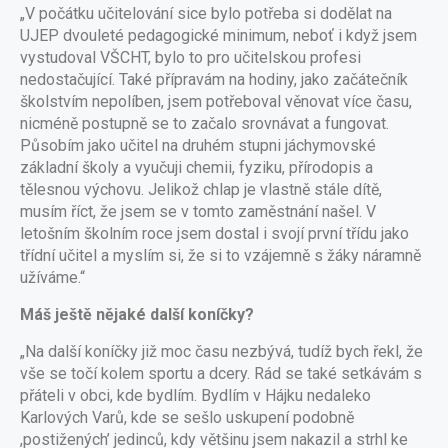
„V počátku učitelování sice bylo potřeba si dodělat na
UJEP dvouleté pedagogické minimum, neboť i když jsem
vystudoval VŠCHT, bylo to pro učitelskou profesi
nedostačující. Také přípravám na hodiny, jako začátečník
školstvím nepolíben, jsem potřeboval věnovat více času,
nicméně postupně se to začalo srovnávat a fungovat.
Působím jako učitel na druhém stupni jáchymovské
základní školy a vyučuji chemii, fyziku, přírodopis a
tělesnou výchovu. Jelikož chlap je vlastně stále dítě,
musím říct, že jsem se v tomto zaměstnání našel. V
letošním školním roce jsem dostal i svojí první třídu jako
třídní učitel a myslím si, že si to vzájemně s žáky náramně
užíváme.“
Máš ještě nějaké další koníčky?
„Na další koníčky již moc času nezbývá, tudíž bych řekl, že
vše se točí kolem sportu a dcery. Rád se také setkávám s
přáteli v obci, kde bydlím. Bydlím v Hájku nedaleko
Karlových Varů, kde se sešlo uskupení podobně
,postižených’ jedinců, kdy většinu jsem nakazil a strhl ke