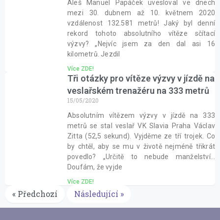
Aleš Manuel Papáček uvesloval ve dnech
mezi 30. dubnem až 10. květnem 2020
vzdálenost 132.581 metrů! Jaký byl denní
rekord tohoto absolutního vítěze sčítací
výzvy? „Nejvíc jsem za den dal asi 16
kilometrů. Jezdil
Více ZDE!
Tři otázky pro vítěze výzvy v jízdě na
veslařském trenažéru na 333 metrů
15/05/2020
Absolutním vítězem výzvy v jízdě na 333
metrů se stal veslař VK Slavia Praha Václav
Zitta (52,5 sekund). Vyjděme ze tří trojek. Co
by chtěl, aby se mu v životě nejméně třikrát
povedlo? „Určitě to nebude manželství…
Doufám, že vyjde
Více ZDE!
« Předchozí
Následující »