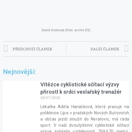
David Svoboda (foto: archiv DS)
PŘEDCHOZÍ ČLÁNEK
DALŠÍ ČLÁNEK
Nejnovější:
Vítězce cyklistické sčítací výzvy
přirostl k srdci veslařský trenažér
29/07/2020
Lékařka Adéla Hanáčková, která pracuje na
poliklinice Lípa v pražských Nových Butovicích
a občas jezdí sloužit do Neratovic, má ráda
sport. V naší dvoutýdenní cyklistické sčítací
výzvě zvítězila vzdáleností 769.670 metrů.