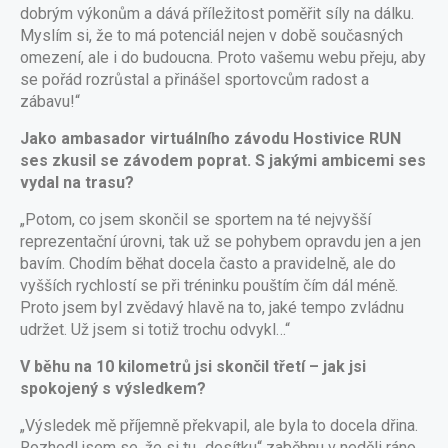
dobrým výkonům a dává příležitost poměřit síly na dálku.
Myslím si, že to má potenciál nejen v době současných
omezení, ale i do budoucna. Proto vašemu webu přeju, aby
se pořád rozrůstal a přinášel sportovcům radost a
zábavu!“
Jako ambasador virtuálního závodu Hostivice RUN
ses zkusil se závodem poprat. S jakými ambicemi ses
vydal na trasu?
„Potom, co jsem skončil se sportem na té nejvyšší
reprezentační úrovni, tak už se pohybem opravdu jen a jen
bavím. Chodím běhat docela často a pravidelně, ale do
vyšších rychlostí se při tréninku pouštím čím dál méně.
Proto jsem byl zvědavý hlavě na to, jaké tempo zvládnu
udržet. Už jsem si totiž trochu odvykl…“
V běhu na 10 kilometrů jsi skončil třetí – jak jsi
spokojený s výsledkem?
„Výsledek mě příjemně překvapil, ale byla to docela dřina.
Rozhodl jsem se, že si tu „desítku“ zaběhnu v neděli ráno,