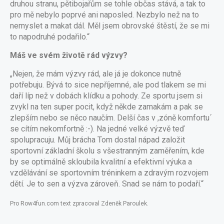
druhou stranu, pětibojařům se tohle občas stává, a tak to
pro mě nebylo poprvé ani naposled. Nezbylo než na to
nemyslet a makat dál. Měl jsem obrovské štěstí, že se mi
to napodruhé podařilo.“
Máš ve svém životě rád výzvy?
„Nejen, že mám výzvy rád, ale já je dokonce nutně
potřebuju. Bývá to sice nepříjemné, ale pod tlakem se mi
daří líp než v dobách klídku a pohody. Ze sportu jsem si
zvykl na ten super pocit, když někde zamakám a pak se
zlepším nebo se něco naučím. Delší čas v ,zóně komfortu´
se cítím nekomfortně :-). Na jedné velké výzvě teď
spolupracuju. Můj brácha Tom dostal nápad založit
sportovní základní školu s všestranným zaměřením, kde
by se optimálně skloubila kvalitní a efektivní výuka a
vzdělávání se sportovním tréninkem a zdravým rozvojem
dětí. Je to sen a výzva zároveň. Snad se nám to podaří.“
Pro Row4fun.com text zpracoval Zdeněk Paroulek.