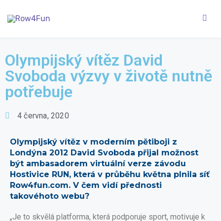
Olympijský vítěz David
Svoboda výzvy v životě nutně
potřebuje
4 června, 2020
Olympijský vítěz v moderním pětiboji z
Londýna 2012 David Svoboda přijal možnost
být ambasadorem virtuální verze závodu
Hostivice RUN, která v průběhu května plnila síť
Row4fun.com. V čem vidí přednosti
takovéhoto webu?
„Je to skvělá platforma, která podporuje sport, motivuje k