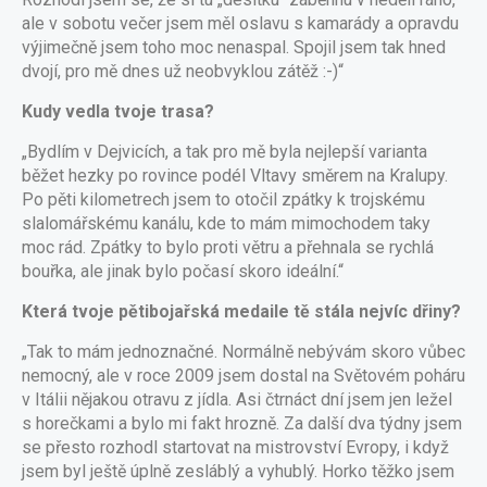
ale v sobotu večer jsem měl oslavu s kamarády a opravdu
výjimečně jsem toho moc nenaspal. Spojil jsem tak hned
dvojí, pro mě dnes už neobvyklou zátěž :-)“
Kudy vedla tvoje trasa?
„Bydlím v Dejvicích, a tak pro mě byla nejlepší varianta
běžet hezky po rovince podél Vltavy směrem na Kralupy.
Po pěti kilometrech jsem to otočil zpátky k trojskému
slalomářskému kanálu, kde to mám mimochodem taky
moc rád. Zpátky to bylo proti větru a přehnala se rychlá
bouřka, ale jinak bylo počasí skoro ideální.“
Která tvoje pětibojařská medaile tě stála nejvíc dřiny?
„Tak to mám jednoznačné. Normálně nebývám skoro vůbec
nemocný, ale v roce 2009 jsem dostal na Světovém poháru
v Itálii nějakou otravu z jídla. Asi čtrnáct dní jsem jen ležel
s horečkami a bylo mi fakt hrozně. Za další dva týdny jsem
se přesto rozhodl startovat na mistrovství Evropy, i když
jsem byl ještě úplně zesláblý a vyhublý. Horko těžko jsem