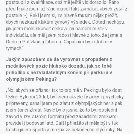
postoupil z kvalifikace, což mě ještě víc dorazilo. Ráno
před finále jsem už ráno musel fakt zamakat, abych vstal z
postele :-). Řekl jsem si, že hlavně musím nějak přežít,
abych nezkazil klukům týmový výsledek. Doteď nechápu,
jak jsem mohl skončit celkově na osmém místě v
individuálu, ale měl jsem radost hlavně z toho, že jsme s
Ondrou Polívkou a Liborem Capalinim byli stříbrní v
týmech.“
Jakým způsobem se dá vyrovnat s propadem z
medailových pozic hluboko dozadu, jak se tobě
přihodilo s nezvladatelným koněm při parkuru v
olympijském Pekingu?
„No, abych se přiznal, tak to pro mě v Pekingu bylo dost
těžké. Bylo mi 23 let, byl jsem skvěle fyzicky i psychicky
připravený, sahal jsem po zlatu z olympijských her a pak
jsem šanci ztratil. Navíc bylo jasné, že to byl poslední
závod v tzv. starém formátu před zásadními změnami
pravidel i bodování atd. Další příležitost měla být v tak
trochu jiném sportu a možná za nekonečné čtyři roky. Na