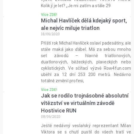
Kolik jí je let? „Je mi zatím a stále 29
Více ZDE!
Michal Havlíček dělá kdejaký sport,
ale nejvíc miluje triatlon
18/06/2020
Příští rok Michal Havlíček oslaví padesátiny, ale
stále maká jako ďábel. Má za sebou mnoho
set závodů – hlavně triatlonových,
duatlonových, běžeckých, plaveckých nebo
cyklistických. Ve sčítací výzvě Row4fun.com
uběhl za 12 dní 253 200 metrů. Nedávno
totálně změnil profesi,
Více ZDE!
Jak se rodilo trojnásobné absolutní
vítězství ve virtuálním závodě
Hostivice RUN
08/06/2020
Ještě nedávný veslařský reprezentant Milan
Viktora se s chutí pustil do všech tratí ve